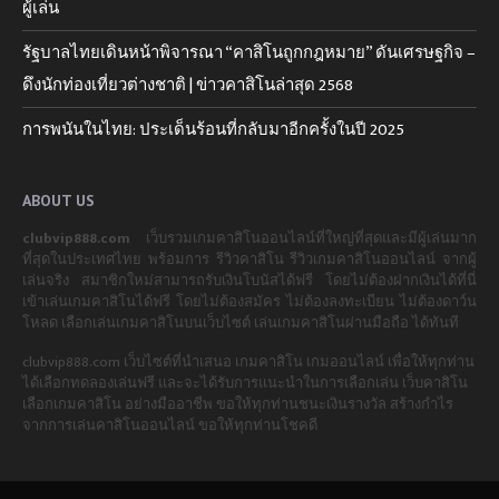
ผู้เล่น
รัฐบาลไทยเดินหน้าพิจารณา “คาสิโนถูกกฎหมาย” ดันเศรษฐกิจ –
ดึงนักท่องเที่ยวต่างชาติ | ข่าวคาสิโนล่าสุด 2568
การพนันในไทย: ประเด็นร้อนที่กลับมาอีกครั้งในปี 2025
ABOUT US
clubvip888.com
เว็บรวมเกมคาสิโนออนไลน์ที่ใหญ่ที่สุดและมีผู้เล่นมาก
ที่สุดในประเทศไทย พร้อมการ รีวิวคาสิโน รีวิวเกมคาสิโนออนไลน์ จากผู้
เล่นจริง สมาชิกใหม่สามารถรับเงินโบนัสได้ฟรี โดยไม่ต้องฝากเงินได้ที่นี่
เข้าเล่นเกมคาสิโนได้ฟรี โดยไม่ต้องสมัคร ไม่ต้องลงทะเบียน ไม่ต้องดาว์น
โหลด เลือกเล่นเกมคาสิโนบนเว็บไซต์ เล่นเกมคาสิโนผ่านมือถือ ได้ทันที
clubvip888.com เว็บไซต์ที่นำเสนอ เกมคาสิโน เกมออนไลน์ เพื่อให้ทุกท่าน
ได้เลือกทดลองเล่นฟรี และจะได้รับการแนะนำในการเลือกเล่น เว็บคาสิโน
เลือกเกมคาสิโน อย่างมืออาชีพ ขอให้ทุกท่านชนะเงินรางวัล สร้างกำไร
จากการเล่นคาสิโนออนไลน์ ขอให้ทุกท่านโชคดี