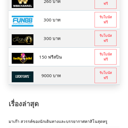
260 บาท
ฟรี
รับโบนัส
300 บาท
ฟรี
รับโบนัส
300 บาท
ฟรี
รับโบนัส
150 ฟรีสปิน
ฟรี
รับโบนัส
9000 บาท
ฟรี
เรื่องล่าสุด
มาเก๊า สวรรค์ของนักเดินทางและบรรยากาศคาสิโนสุดหรู