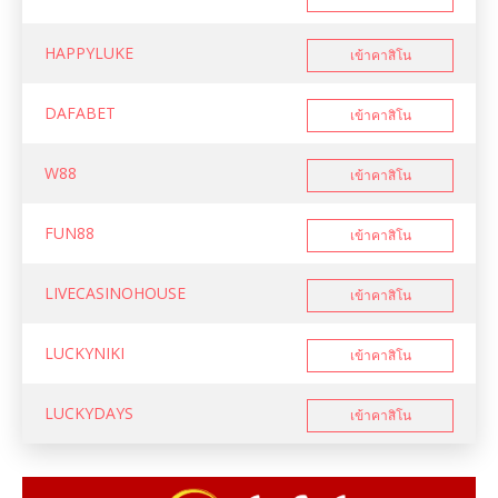
HAPPYLUKE
เข้าคาสิโน
DAFABET
เข้าคาสิโน
W88
เข้าคาสิโน
FUN88
เข้าคาสิโน
LIVECASINOHOUSE
เข้าคาสิโน
LUCKYNIKI
เข้าคาสิโน
LUCKYDAYS
เข้าคาสิโน