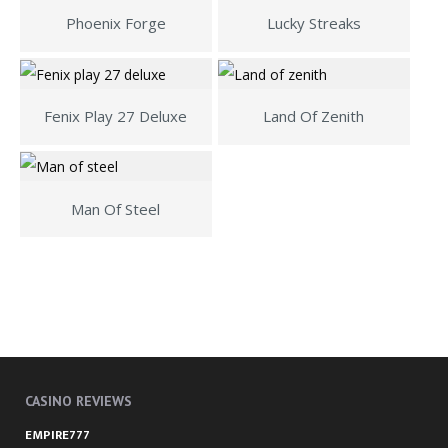
Phoenix Forge
Lucky Streaks
Fenix Play 27 Deluxe
Land Of Zenith
Man Of Steel
CASINO REVIEWS
EMPIRE777