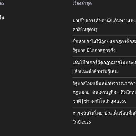
ES
เรื่องล่าสุด
โน
มาเก๊า สวรรค์ของนักเดินทางแ
คาสิโนสุดหรู
ซื้อหวยยังไงให้ถูก? แจกสูตรซื้อ
รัฐบาล มีโอกาสถูกจริง
เล่นโป๊กเกอร์ผิดกฎหมายในประ
| คำแนะนำสำหรับผู้เล่น
รัฐบาลไทยเดินหน้าพิจารณา “คาส
กฎหมาย” ดันเศรษฐกิจ – ดึงนักท่อ
ชาติ | ข่าวคาสิโนล่าสุด 2568
การพนันในไทย: ประเด็นร้อนที่กลั
ในปี 2025