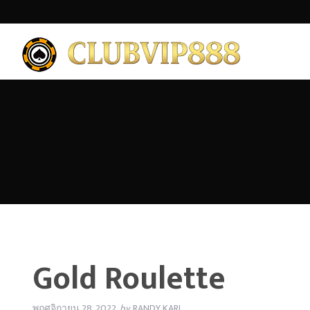
Gold Roulette
พฤศจิกายน 28, 2022
by
RANDY KARL