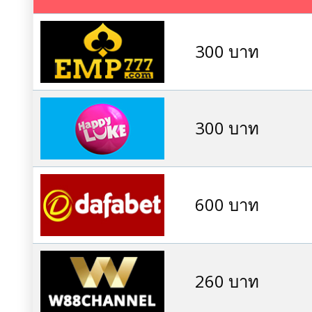
300 บาท
300 บาท
600 บาท
260 บาท