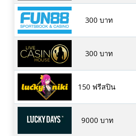
300 บาท
300 บาท
150 ฟรีสปิน
9000 บาท