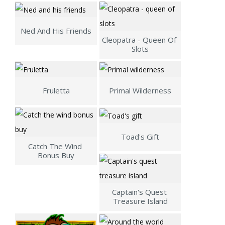
Ned And His Friends
Cleopatra - Queen Of 
Slots
Fruletta
Primal Wilderness
Toad's Gift
Catch The Wind 
Bonus Buy
Captain's Quest 
Treasure Island