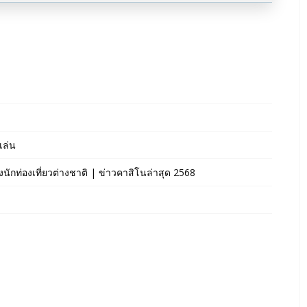
เล่น
ักท่องเที่ยวต่างชาติ | ข่าวคาสิโนล่าสุด 2568