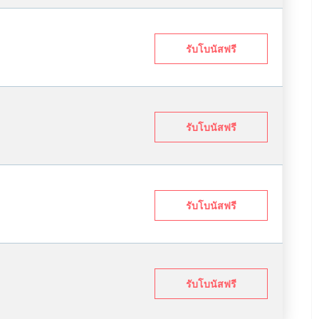
รับโบนัสฟรี
รับโบนัสฟรี
รับโบนัสฟรี
รับโบนัสฟรี