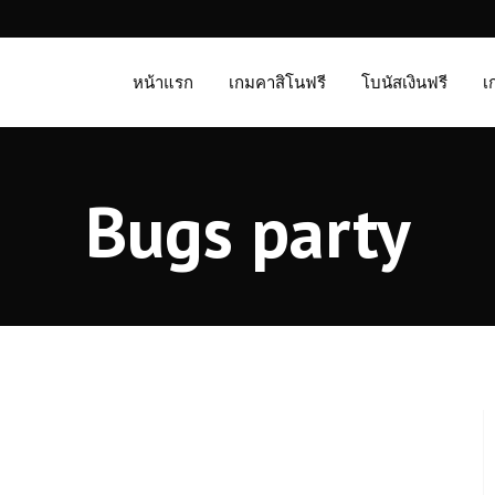
หน้าแรก
เกมคาสิโนฟรี
โบนัสเงินฟรี
เ
Bugs party