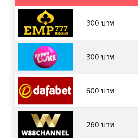
300 บาท
300 บาท
600 บาท
260 บาท