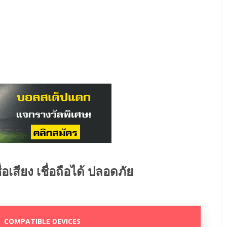
เสียง เชื่อถือได้ ปลอดภัย
COMPATIBLE DEVICES