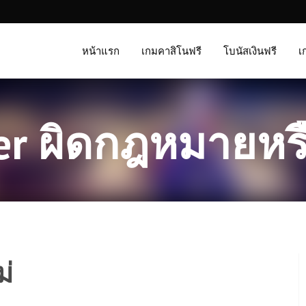
หน้าแรก
เกมคาสิโนฟรี
โบนัสเงินฟรี
เ
er ผิดกฎหมายหรื
่