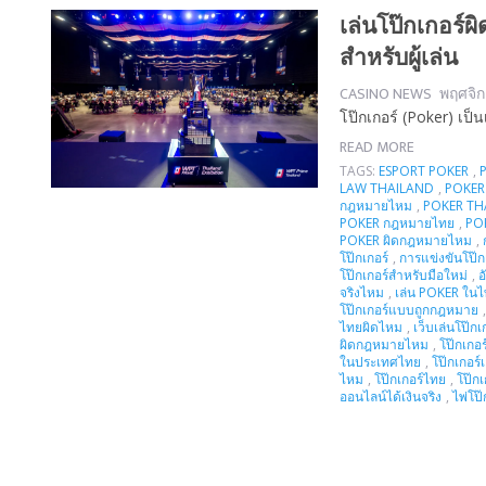
เล่นโป๊กเกอร
สำหรับผู้เล่น
CASINO NEWS
พฤศจิก
โป๊กเกอร์ (Poker) เป็นเ
READ MORE
TAGS:
ESPORT POKER
,
LAW THAILAND
,
POKER
กฎหมายไหม
,
POKER TH
POKER กฎหมายไทย
,
PO
POKER ผิดกฎหมายไหม
,
โป๊กเกอร์
,
การแข่งขันโป๊ก
โป๊กเกอร์สำหรับมือใหม่
,
อ
จริงไหม
,
เล่น POKER ใน
โป๊กเกอร์แบบถูกกฎหมาย
ไทยผิดไหม
,
เว็บเล่นโป๊ก
ผิดกฎหมายไหม
,
โป๊กเกอ
ในประเทศไทย
,
โป๊กเกอร์เ
ไหม
,
โป๊กเกอร์ไทย
,
โป๊ก
ออนไลน์ได้เงินจริง
,
ไพ่โป