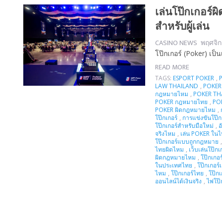
เล่นโป๊กเกอร
สำหรับผู้เล่น
CASINO NEWS
พฤศจิก
โป๊กเกอร์ (Poker) เป็นเ
READ MORE
TAGS:
ESPORT POKER
,
LAW THAILAND
,
POKER
กฎหมายไหม
,
POKER TH
POKER กฎหมายไทย
,
PO
POKER ผิดกฎหมายไหม
,
โป๊กเกอร์
,
การแข่งขันโป๊ก
โป๊กเกอร์สำหรับมือใหม่
,
อ
จริงไหม
,
เล่น POKER ใน
โป๊กเกอร์แบบถูกกฎหมาย
ไทยผิดไหม
,
เว็บเล่นโป๊ก
ผิดกฎหมายไหม
,
โป๊กเกอ
ในประเทศไทย
,
โป๊กเกอร์เ
ไหม
,
โป๊กเกอร์ไทย
,
โป๊ก
ออนไลน์ได้เงินจริง
,
ไพ่โป