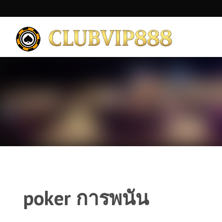
poker การพนัน