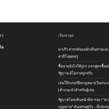
ES
เรื่องล่าสุด
โน
มาเก๊า สวรรค์ของนักเดินทางแ
คาสิโนสุดหรู
ซื้อหวยยังไงให้ถูก? แจกสูตรซื้อ
รัฐบาล มีโอกาสถูกจริง
เล่นโป๊กเกอร์ผิดกฎหมายในประ
| คำแนะนำสำหรับผู้เล่น
รัฐบาลไทยเดินหน้าพิจารณา “คาส
กฎหมาย” ดันเศรษฐกิจ – ดึงนักท่อ