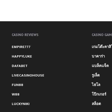
CASINO REVIEWS
CASINO GAM
EMPIRE777
เกมโต๊ะคาสิ
HAPPYLUKE
บาคาร่า
DAFABET
แบล็คแจ็ค
LIVECASINOHOUSE
รูเล็ต
FUN88
ไฮโล
W88
โป๊กเกอร์
LUCKYNIKI
สล็อต