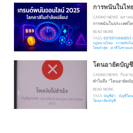
การพนันในไทย: 
CASINO NEWS
ตุลาคม
การพนันในประเทศไทย 
READ MORE
TAGS:
ENTERTAINMENT
กฎหมายไหม
,
การพนันใ
ไทยล่าสุด
,
คาสิโนชายแ
โดนอายัดบัญชี
CASINO NEWS
กันยาย
ทำไมถึง "โดนอายัดบัญ
READ MORE
TAGS:
บัญชีม้า
,
บัญชีโดน
โดนอายัดบัญชี