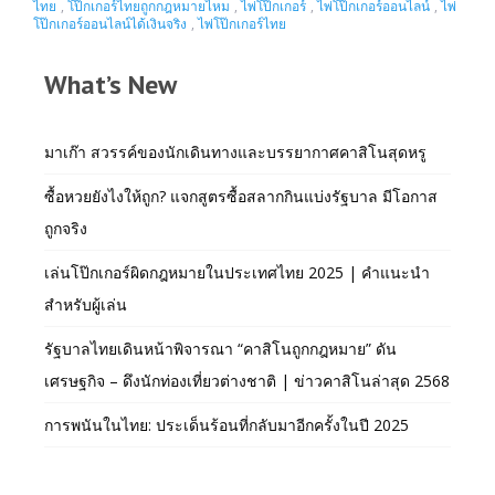
ไทย
,
โป๊กเกอร์ไทยถูกกฎหมายไหม
,
ไพ่โป๊กเกอร์
,
ไพ่โป๊กเกอร์ออนไลน์
,
ไพ่
โป๊กเกอร์ออนไลน์ได้เงินจริง
,
ไพ่โป๊กเกอร์ไทย
What’s New
มาเก๊า สวรรค์ของนักเดินทางและบรรยากาศคาสิโนสุดหรู
ซื้อหวยยังไงให้ถูก? แจกสูตรซื้อสลากกินแบ่งรัฐบาล มีโอกาส
ถูกจริง
เล่นโป๊กเกอร์ผิดกฎหมายในประเทศไทย 2025 | คำแนะนำ
สำหรับผู้เล่น
รัฐบาลไทยเดินหน้าพิจารณา “คาสิโนถูกกฎหมาย” ดัน
เศรษฐกิจ – ดึงนักท่องเที่ยวต่างชาติ | ข่าวคาสิโนล่าสุด 2568
การพนันในไทย: ประเด็นร้อนที่กลับมาอีกครั้งในปี 2025