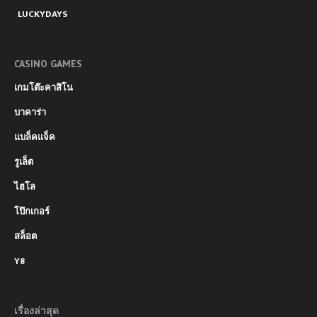
LUCKYDAYS
CASINO GAMES
เกมโต๊ะคาสิโน
บาคาร่า
แบล็คแจ็ค
รูเล็ต
ไฮโล
โป๊กเกอร์
สล็อต
Y8
เรื่องล่าสุด