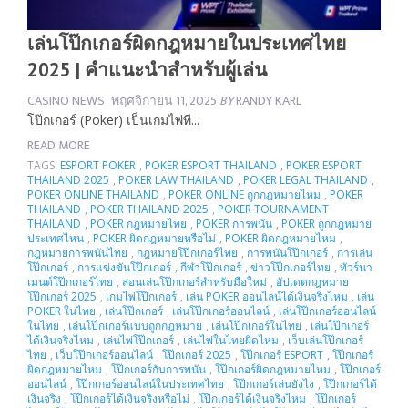
เล่นโป๊กเกอร์ผิดกฎหมายในประเทศไทย
2025 | คำแนะนำสำหรับผู้เล่น
CASINO NEWS
พฤศจิกายน 11, 2025
BY
RANDY KARL
โป๊กเกอร์ (Poker) เป็นเกมไพ่ที...
READ MORE
TAGS:
ESPORT POKER
,
POKER ESPORT THAILAND
,
POKER ESPORT
THAILAND 2025
,
POKER LAW THAILAND
,
POKER LEGAL THAILAND
,
POKER ONLINE THAILAND
,
POKER ONLINE ถูกกฎหมายไหม
,
POKER
THAILAND
,
POKER THAILAND 2025
,
POKER TOURNAMENT
THAILAND
,
POKER กฎหมายไทย
,
POKER การพนัน
,
POKER ถูกกฎหมาย
ประเทศไหน
,
POKER ผิดกฎหมายหรือไม่
,
POKER ผิดกฎหมายไหม
,
กฎหมายการพนันไทย
,
กฎหมายโป๊กเกอร์ไทย
,
การพนันโป๊กเกอร์
,
การเล่น
โป๊กเกอร์
,
การแข่งขันโป๊กเกอร์
,
กีฬาโป๊กเกอร์
,
ข่าวโป๊กเกอร์ไทย
,
ทัวร์นา
เมนต์โป๊กเกอร์ไทย
,
สอนเล่นโป๊กเกอร์สำหรับมือใหม่
,
อัปเดตกฎหมาย
โป๊กเกอร์ 2025
,
เกมไพ่โป๊กเกอร์
,
เล่น POKER ออนไลน์ได้เงินจริงไหม
,
เล่น
POKER ในไทย
,
เล่นโป๊กเกอร์
,
เล่นโป๊กเกอร์ออนไลน์
,
เล่นโป๊กเกอร์ออนไลน์
ในไทย
,
เล่นโป๊กเกอร์แบบถูกกฎหมาย
,
เล่นโป๊กเกอร์ในไทย
,
เล่นโป๊กเกอร์
ได้เงินจริงไหม
,
เล่นไพ่โป๊กเกอร์
,
เล่นไพ่ในไทยผิดไหม
,
เว็บเล่นโป๊กเกอร์
ไทย
,
เว็บโป๊กเกอร์ออนไลน์
,
โป๊กเกอร์ 2025
,
โป๊กเกอร์ ESPORT
,
โป๊กเกอร์
ผิดกฎหมายไหม
,
โป๊กเกอร์กับการพนัน
,
โป๊กเกอร์ผิดกฎหมายไหม
,
โป๊กเกอร์
ออนไลน์
,
โป๊กเกอร์ออนไลน์ในประเทศไทย
,
โป๊กเกอร์เล่นยังไง
,
โป๊กเกอร์ได้
เงินจริง
,
โป๊กเกอร์ได้เงินจริงหรือไม่
,
โป๊กเกอร์ได้เงินจริงไหม
,
โป๊กเกอร์