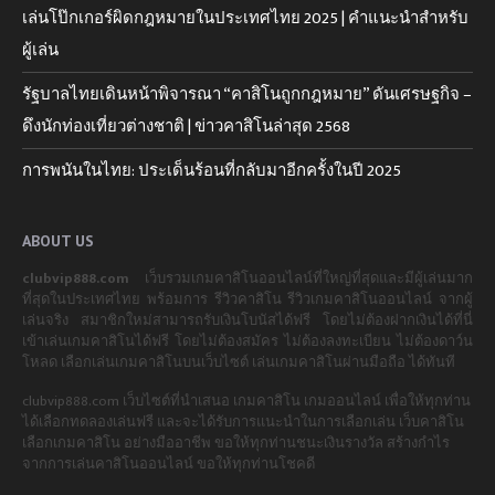
เล่นโป๊กเกอร์ผิดกฎหมายในประเทศไทย 2025 | คำแนะนำสำหรับ
ผู้เล่น
รัฐบาลไทยเดินหน้าพิจารณา “คาสิโนถูกกฎหมาย” ดันเศรษฐกิจ –
ดึงนักท่องเที่ยวต่างชาติ | ข่าวคาสิโนล่าสุด 2568
การพนันในไทย: ประเด็นร้อนที่กลับมาอีกครั้งในปี 2025
ABOUT US
clubvip888.com
เว็บรวมเกมคาสิโนออนไลน์ที่ใหญ่ที่สุดและมีผู้เล่นมาก
ที่สุดในประเทศไทย พร้อมการ รีวิวคาสิโน รีวิวเกมคาสิโนออนไลน์ จากผู้
เล่นจริง สมาชิกใหม่สามารถรับเงินโบนัสได้ฟรี โดยไม่ต้องฝากเงินได้ที่นี่
เข้าเล่นเกมคาสิโนได้ฟรี โดยไม่ต้องสมัคร ไม่ต้องลงทะเบียน ไม่ต้องดาว์น
โหลด เลือกเล่นเกมคาสิโนบนเว็บไซต์ เล่นเกมคาสิโนผ่านมือถือ ได้ทันที
clubvip888.com เว็บไซต์ที่นำเสนอ เกมคาสิโน เกมออนไลน์ เพื่อให้ทุกท่าน
ได้เลือกทดลองเล่นฟรี และจะได้รับการแนะนำในการเลือกเล่น เว็บคาสิโน
เลือกเกมคาสิโน อย่างมืออาชีพ ขอให้ทุกท่านชนะเงินรางวัล สร้างกำไร
จากการเล่นคาสิโนออนไลน์ ขอให้ทุกท่านโชคดี