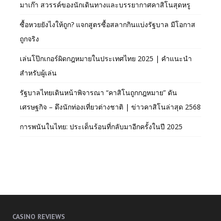
มาเก๊า สวรรค์ของนักเดินทางและบรรยากาศคาสิโนสุดหรู
ซื้อหวยยังไงให้ถูก? แจกสูตรซื้อสลากกินแบ่งรัฐบาล มีโอกาส
ถูกจริง
เล่นโป๊กเกอร์ผิดกฎหมายในประเทศไทย 2025 | คำแนะนำ
สำหรับผู้เล่น
รัฐบาลไทยเดินหน้าพิจารณา “คาสิโนถูกกฎหมาย” ดัน
เศรษฐกิจ – ดึงนักท่องเที่ยวต่างชาติ | ข่าวคาสิโนล่าสุด 2568
การพนันในไทย: ประเด็นร้อนที่กลับมาอีกครั้งในปี 2025
CASINO REVIEWS