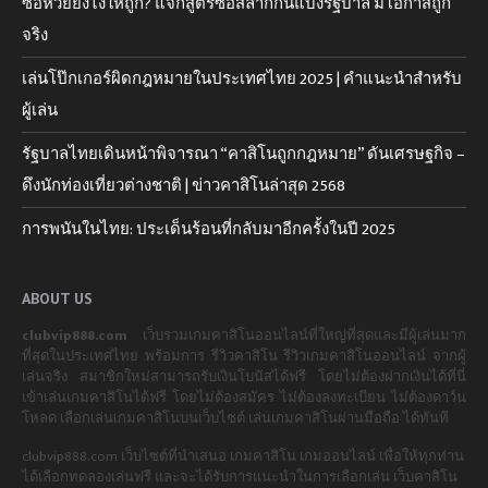
ซื้อหวยยังไงให้ถูก? แจกสูตรซื้อสลากกินแบ่งรัฐบาล มีโอกาสถูก
จริง
เล่นโป๊กเกอร์ผิดกฎหมายในประเทศไทย 2025 | คำแนะนำสำหรับ
ผู้เล่น
รัฐบาลไทยเดินหน้าพิจารณา “คาสิโนถูกกฎหมาย” ดันเศรษฐกิจ –
ดึงนักท่องเที่ยวต่างชาติ | ข่าวคาสิโนล่าสุด 2568
การพนันในไทย: ประเด็นร้อนที่กลับมาอีกครั้งในปี 2025
ABOUT US
clubvip888.com
เว็บรวมเกมคาสิโนออนไลน์ที่ใหญ่ที่สุดและมีผู้เล่นมาก
ที่สุดในประเทศไทย พร้อมการ รีวิวคาสิโน รีวิวเกมคาสิโนออนไลน์ จากผู้
เล่นจริง สมาชิกใหม่สามารถรับเงินโบนัสได้ฟรี โดยไม่ต้องฝากเงินได้ที่นี่
เข้าเล่นเกมคาสิโนได้ฟรี โดยไม่ต้องสมัคร ไม่ต้องลงทะเบียน ไม่ต้องดาว์น
โหลด เลือกเล่นเกมคาสิโนบนเว็บไซต์ เล่นเกมคาสิโนผ่านมือถือ ได้ทันที
clubvip888.com เว็บไซต์ที่นำเสนอ เกมคาสิโน เกมออนไลน์ เพื่อให้ทุกท่าน
ได้เลือกทดลองเล่นฟรี และจะได้รับการแนะนำในการเลือกเล่น เว็บคาสิโน