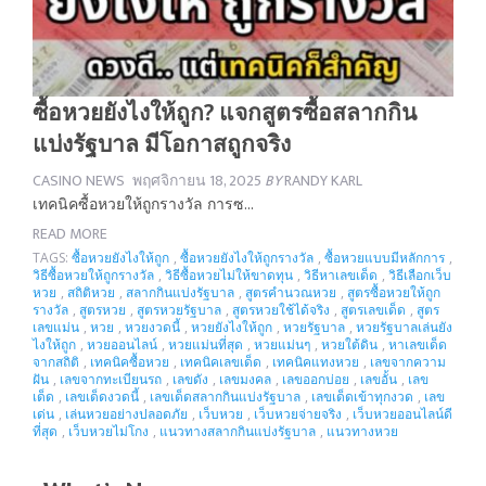
ซื้อหวยยังไงให้ถูก? แจกสูตรซื้อสลากกิน
แบ่งรัฐบาล มีโอกาสถูกจริง
CASINO NEWS
พฤศจิกายน 18, 2025
BY
RANDY KARL
เทคนิคซื้อหวยให้ถูกรางวัล การซ...
READ MORE
TAGS:
ซื้อหวยยังไงให้ถูก
,
ซื้อหวยยังไงให้ถูกรางวัล
,
ซื้อหวยแบบมีหลักการ
,
วิธีซื้อหวยให้ถูกรางวัล
,
วิธีซื้อหวยไม่ให้ขาดทุน
,
วิธีหาเลขเด็ด
,
วิธีเลือกเว็บ
หวย
,
สถิติหวย
,
สลากกินแบ่งรัฐบาล
,
สูตรคำนวณหวย
,
สูตรซื้อหวยให้ถูก
รางวัล
,
สูตรหวย
,
สูตรหวยรัฐบาล
,
สูตรหวยใช้ได้จริง
,
สูตรเลขเด็ด
,
สูตร
เลขแม่น
,
หวย
,
หวยงวดนี้
,
หวยยังไงให้ถูก
,
หวยรัฐบาล
,
หวยรัฐบาลเล่นยัง
ไงให้ถูก
,
หวยออนไลน์
,
หวยแม่นที่สุด
,
หวยแม่นๆ
,
หวยใต้ดิน
,
หาเลขเด็ด
จากสถิติ
,
เทคนิคซื้อหวย
,
เทคนิคเลขเด็ด
,
เทคนิคแทงหวย
,
เลขจากความ
ฝัน
,
เลขจากทะเบียนรถ
,
เลขดัง
,
เลขมงคล
,
เลขออกบ่อย
,
เลขอั้น
,
เลข
เด็ด
,
เลขเด็ดงวดนี้
,
เลขเด็ดสลากกินแบ่งรัฐบาล
,
เลขเด็ดเข้าทุกงวด
,
เลข
เด่น
,
เล่นหวยอย่างปลอดภัย
,
เว็บหวย
,
เว็บหวยจ่ายจริง
,
เว็บหวยออนไลน์ดี
ที่สุด
,
เว็บหวยไม่โกง
,
แนวทางสลากกินแบ่งรัฐบาล
,
แนวทางหวย