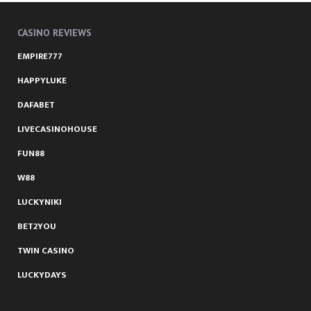
CASINO REVIEWS
EMPIRE777
HAPPYLUKE
DAFABET
LIVECASINOHOUSE
FUN88
W88
LUCKYNIKI
BET2YOU
TWIN CASINO
LUCKYDAYS