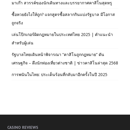
มาเก๊า สวรรค์ของนักเดินทางและบรรยากาศคาสิโนสุดหรู
ซื้อหวยยังไงให้ถูก? แจกสูตรซื้อสลากกินแบ่งรัฐบาล มีโอกาส
ถูกจริง
เล่นโป๊กเกอร์ผิดกฎหมายในประเทศไทย 2025 | คำแนะนำ
สำหรับผู้เล่น
รัฐบาลไทยเดินหน้าพิจารณา “คาสิโนถูกกฎหมาย” ดัน
เศรษฐกิจ – ดึงนักท่องเที่ยวต่างชาติ | ข่าวคาสิโนล่าสุด 2568
การพนันในไทย: ประเด็นร้อนที่กลับมาอีกครั้งในปี 2025
CASINO REVIEWS