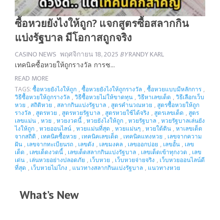
ซื้อหวยยังไงให้ถูก? แจกสูตรซื้อสลากกิน
แบ่งรัฐบาล มีโอกาสถูกจริง
CASINO NEWS
พฤศจิกายน 18, 2025
BY
RANDY KARL
เทคนิคซื้อหวยให้ถูกรางวัล การซ...
READ MORE
TAGS:
ซื้อหวยยังไงให้ถูก
,
ซื้อหวยยังไงให้ถูกรางวัล
,
ซื้อหวยแบบมีหลักการ
,
วิธีซื้อหวยให้ถูกรางวัล
,
วิธีซื้อหวยไม่ให้ขาดทุน
,
วิธีหาเลขเด็ด
,
วิธีเลือกเว็บ
หวย
,
สถิติหวย
,
สลากกินแบ่งรัฐบาล
,
สูตรคำนวณหวย
,
สูตรซื้อหวยให้ถูก
รางวัล
,
สูตรหวย
,
สูตรหวยรัฐบาล
,
สูตรหวยใช้ได้จริง
,
สูตรเลขเด็ด
,
สูตร
เลขแม่น
,
หวย
,
หวยงวดนี้
,
หวยยังไงให้ถูก
,
หวยรัฐบาล
,
หวยรัฐบาลเล่นยัง
ไงให้ถูก
,
หวยออนไลน์
,
หวยแม่นที่สุด
,
หวยแม่นๆ
,
หวยใต้ดิน
,
หาเลขเด็ด
จากสถิติ
,
เทคนิคซื้อหวย
,
เทคนิคเลขเด็ด
,
เทคนิคแทงหวย
,
เลขจากความ
ฝัน
,
เลขจากทะเบียนรถ
,
เลขดัง
,
เลขมงคล
,
เลขออกบ่อย
,
เลขอั้น
,
เลข
เด็ด
,
เลขเด็ดงวดนี้
,
เลขเด็ดสลากกินแบ่งรัฐบาล
,
เลขเด็ดเข้าทุกงวด
,
เลข
เด่น
,
เล่นหวยอย่างปลอดภัย
,
เว็บหวย
,
เว็บหวยจ่ายจริง
,
เว็บหวยออนไลน์ดี
ที่สุด
,
เว็บหวยไม่โกง
,
แนวทางสลากกินแบ่งรัฐบาล
,
แนวทางหวย
What’s New