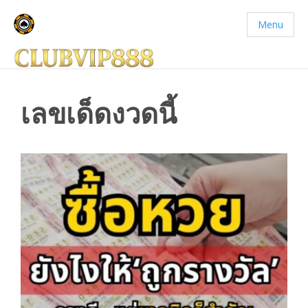
Menu
เลขเด็ดงวดนี้