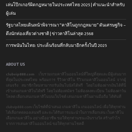
เล่นโป๊กเกอร์ผิดกฎหมายในประเทศไทย 2025 | คำแนะนำสำหรับ
ผู้เล่น
รัฐบาลไทยเดินหน้าพิจารณา “คาสิโนถูกกฎหมาย” ดันเศรษฐกิจ –
ดึงนักท่องเที่ยวต่างชาติ | ข่าวคาสิโนล่าสุด 2568
การพนันในไทย: ประเด็นร้อนที่กลับมาอีกครั้งในปี 2025
ABOUT US
clubvip888.com
เว็บรวมเกมคาสิโนออนไลน์ที่ใหญ่ที่สุดและมีผู้เล่นมาก
ที่สุดในประเทศไทย พร้อมการ รีวิวคาสิโน รีวิวเกมคาสิโนออนไลน์ จากผู้
เล่นจริง สมาชิกใหม่สามารถรับเงินโบนัสได้ฟรี โดยไม่ต้องฝากเงินได้ที่นี่
เข้าเล่นเกมคาสิโนได้ฟรี โดยไม่ต้องสมัคร ไม่ต้องลงทะเบียน ไม่ต้องดาว์น
โหลด เลือกเล่นเกมคาสิโนบนเว็บไซต์ เล่นเกมคาสิโนผ่านมือถือ ได้ทันที
clubvip888.com เว็บไซต์ที่นำเสนอ เกมคาสิโน เกมออนไลน์ เพื่อให้ทุกท่าน
ได้เลือกทดลองเล่นฟรี และจะได้รับการแนะนำในการเลือกเล่น เว็บคาสิโน
เลือกเกมคาสิโน อย่างมืออาชีพ ขอให้ทุกท่านชนะเงินรางวัล สร้างกำไร
จากการเล่นคาสิโนออนไลน์ ขอให้ทุกท่านโชคดี