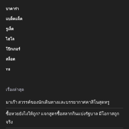
บาคาร่า
แบล็คแจ็ค
รูเล็ต
ไฮโล
โป๊กเกอร์
สล็อต
Y8
เรื่องล่าสุด
มาเก๊า สวรรค์ของนักเดินทางและบรรยากาศคาสิโนสุดหรู
ซื้อหวยยังไงให้ถูก? แจกสูตรซื้อสลากกินแบ่งรัฐบาล มีโอกาสถูก
จริง