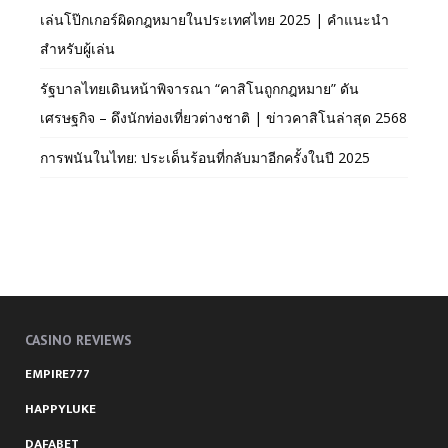
เล่นโป๊กเกอร์ผิดกฎหมายในประเทศไทย 2025 | คำแนะนำ
สำหรับผู้เล่น
รัฐบาลไทยเดินหน้าพิจารณา “คาสิโนถูกกฎหมาย” ดัน
เศรษฐกิจ – ดึงนักท่องเที่ยวต่างชาติ | ข่าวคาสิโนล่าสุด 2568
การพนันในไทย: ประเด็นร้อนที่กลับมาอีกครั้งในปี 2025
CASINO REVIEWS
EMPIRE777
HAPPYLUKE
DAFABET