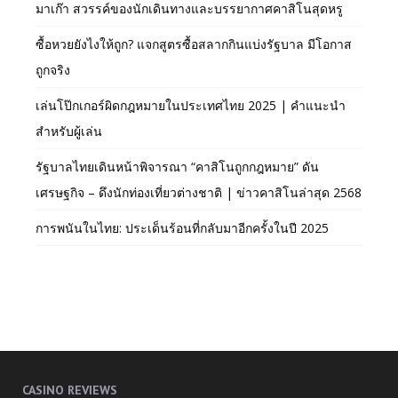
มาเก๊า สวรรค์ของนักเดินทางและบรรยากาศคาสิโนสุดหรู
ซื้อหวยยังไงให้ถูก? แจกสูตรซื้อสลากกินแบ่งรัฐบาล มีโอกาส
ถูกจริง
เล่นโป๊กเกอร์ผิดกฎหมายในประเทศไทย 2025 | คำแนะนำ
สำหรับผู้เล่น
รัฐบาลไทยเดินหน้าพิจารณา “คาสิโนถูกกฎหมาย” ดัน
เศรษฐกิจ – ดึงนักท่องเที่ยวต่างชาติ | ข่าวคาสิโนล่าสุด 2568
การพนันในไทย: ประเด็นร้อนที่กลับมาอีกครั้งในปี 2025
CASINO REVIEWS