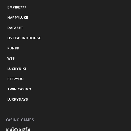
EMPIRE777
HAPPYLUKE
DAFABET
LIVECASINOHOUSE
FUN88
W88
LUCKYNIKI
BET2YOU
TWIN CASINO
LUCKYDAYS
CASINO GAMES
เกมโต๊ะคาสิโน