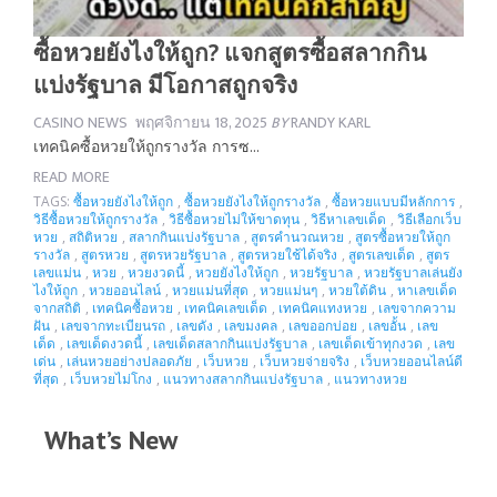
ซื้อหวยยังไงให้ถูก? แจกสูตรซื้อสลากกิน
แบ่งรัฐบาล มีโอกาสถูกจริง
CASINO NEWS
พฤศจิกายน 18, 2025
BY
RANDY KARL
เทคนิคซื้อหวยให้ถูกรางวัล การซ...
READ MORE
TAGS:
ซื้อหวยยังไงให้ถูก
,
ซื้อหวยยังไงให้ถูกรางวัล
,
ซื้อหวยแบบมีหลักการ
,
วิธีซื้อหวยให้ถูกรางวัล
,
วิธีซื้อหวยไม่ให้ขาดทุน
,
วิธีหาเลขเด็ด
,
วิธีเลือกเว็บ
หวย
,
สถิติหวย
,
สลากกินแบ่งรัฐบาล
,
สูตรคำนวณหวย
,
สูตรซื้อหวยให้ถูก
รางวัล
,
สูตรหวย
,
สูตรหวยรัฐบาล
,
สูตรหวยใช้ได้จริง
,
สูตรเลขเด็ด
,
สูตร
เลขแม่น
,
หวย
,
หวยงวดนี้
,
หวยยังไงให้ถูก
,
หวยรัฐบาล
,
หวยรัฐบาลเล่นยัง
ไงให้ถูก
,
หวยออนไลน์
,
หวยแม่นที่สุด
,
หวยแม่นๆ
,
หวยใต้ดิน
,
หาเลขเด็ด
จากสถิติ
,
เทคนิคซื้อหวย
,
เทคนิคเลขเด็ด
,
เทคนิคแทงหวย
,
เลขจากความ
ฝัน
,
เลขจากทะเบียนรถ
,
เลขดัง
,
เลขมงคล
,
เลขออกบ่อย
,
เลขอั้น
,
เลข
เด็ด
,
เลขเด็ดงวดนี้
,
เลขเด็ดสลากกินแบ่งรัฐบาล
,
เลขเด็ดเข้าทุกงวด
,
เลข
เด่น
,
เล่นหวยอย่างปลอดภัย
,
เว็บหวย
,
เว็บหวยจ่ายจริง
,
เว็บหวยออนไลน์ดี
ที่สุด
,
เว็บหวยไม่โกง
,
แนวทางสลากกินแบ่งรัฐบาล
,
แนวทางหวย
What’s New