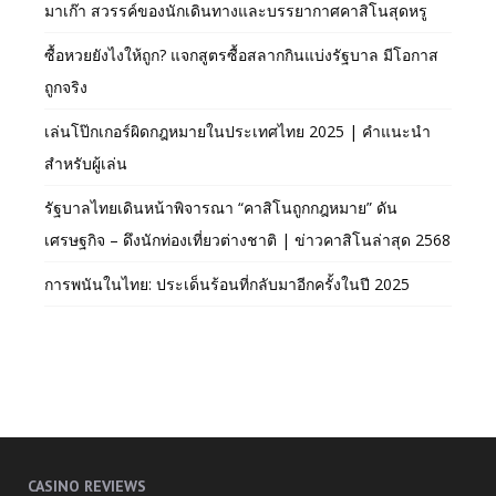
มาเก๊า สวรรค์ของนักเดินทางและบรรยากาศคาสิโนสุดหรู
ซื้อหวยยังไงให้ถูก? แจกสูตรซื้อสลากกินแบ่งรัฐบาล มีโอกาส
ถูกจริง
เล่นโป๊กเกอร์ผิดกฎหมายในประเทศไทย 2025 | คำแนะนำ
สำหรับผู้เล่น
รัฐบาลไทยเดินหน้าพิจารณา “คาสิโนถูกกฎหมาย” ดัน
เศรษฐกิจ – ดึงนักท่องเที่ยวต่างชาติ | ข่าวคาสิโนล่าสุด 2568
การพนันในไทย: ประเด็นร้อนที่กลับมาอีกครั้งในปี 2025
CASINO REVIEWS