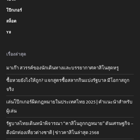
โป๊กเกอร์
สล็อต
Y8
เรื่องล่าสุด
มาเก๊า สวรรค์ของนักเดินทางและบรรยากาศคาสิโนสุดหรู
ซื้อหวยยังไงให้ถูก? แจกสูตรซื้อสลากกินแบ่งรัฐบาล มีโอกาสถูก
จริง
เล่นโป๊กเกอร์ผิดกฎหมายในประเทศไทย 2025 | คำแนะนำสำหรับ
ผู้เล่น
รัฐบาลไทยเดินหน้าพิจารณา “คาสิโนถูกกฎหมาย” ดันเศรษฐกิจ –
ดึงนักท่องเที่ยวต่างชาติ | ข่าวคาสิโนล่าสุด 2568