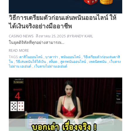
วิธีการเตรียมตัวก่อนเล่นพนันออนไลน์ ให้
ได้เงินจริงอย่างมืออาชีพ
CASINO NEWS
สิงหาคม 25, 2025
BY
RANDY KARL
ในยุคดิจิทัลที่ทุกอย่างสามารถเ...
READ MORE
TAGS:
คาสิโนออนไลน์
,
บาคาร่า
,
พนันออนไลน์
,
วิธีเตรียมตัวก่อนเล่นคาสิ
โน
,
วิธีเล่นพนันให้ได้เงิน
,
สล็อต
,
สูตรพนันออนไลน์
,
เทคนิคพนัน
,
เว็บตรง
ไม่ผ่าน เอเย่นต์
,
เว็บตรงไม่ผ่านเอเย่นต์