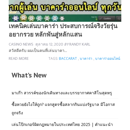
เทคนิคเล่นบาคาร่า ประสบการณ์จริงวัยรุ่น
อยากรวย หลักพันสู่หลักแสน
CASINO NEWS
ตุลาคม 12, 2020
BY
RANDY KARL
สวัสดีครับ ผมเป็นคนที่เล่นบาคา...
READ MORE
TAGS:
BACCARAT
,
บาคาร่า
,
บาคาร่าออนไลน์
What’s New
มาเก๊า สวรรค์ของนักเดินทางและบรรยากาศคาสิโนสุดหรู
ซื้อหวยยังไงให้ถูก? แจกสูตรซื้อสลากกินแบ่งรัฐบาล มีโอกาส
ถูกจริง
เล่นโป๊กเกอร์ผิดกฎหมายในประเทศไทย 2025 | คำแนะนำ