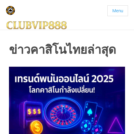
Menu
ข่าวคาสิโนไทยล่าสุด