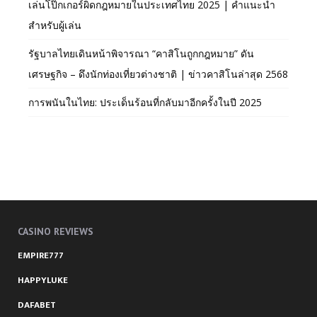
เล่นโป๊กเกอร์ผิดกฎหมายในประเทศไทย 2025 | คำแนะนำ
สำหรับผู้เล่น
รัฐบาลไทยเดินหน้าพิจารณา “คาสิโนถูกกฎหมาย” ดัน
เศรษฐกิจ – ดึงนักท่องเที่ยวต่างชาติ | ข่าวคาสิโนล่าสุด 2568
การพนันในไทย: ประเด็นร้อนที่กลับมาอีกครั้งในปี 2025
CASINO REVIEWS
EMPIRE777
HAPPYLUKE
DAFABET