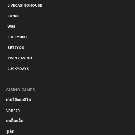
LIVECASINOHOUSE
FUN88
W88
LUCKYNIKI
BET2YOU
TWIN CASINO
LUCKYDAYS
CASINO GAMES
เกมโต๊ะคาสิโน
บาคาร่า
แบล็คแจ็ค
รูเล็ต