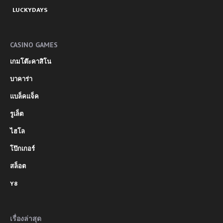
LUCKYDAYS
CASINO GAMES
เกมโต๊ะคาสิโน
บาคาร่า
แบล็คแจ็ค
รูเล็ต
ไฮโล
โป๊กเกอร์
สล็อต
Y8
เรื่องล่าสุด